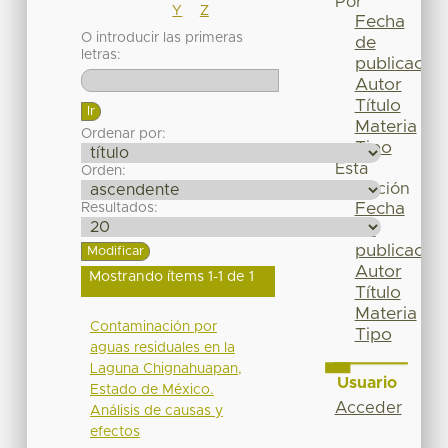
Por
Y
Z
Fecha
O introducir las primeras
de
letras:
publicación
Autor
Título
Materia
Ordenar por:
Tipo
Esta
Orden:
colección
Fecha
Resultados:
de
publicación
Autor
Mostrando ítems 1-1 de 1
Título
Materia
Contaminación por
Tipo
aguas residuales en la
Laguna Chignahuapan,
Usuario
Estado de México.
Acceder
Análisis de causas y
efectos