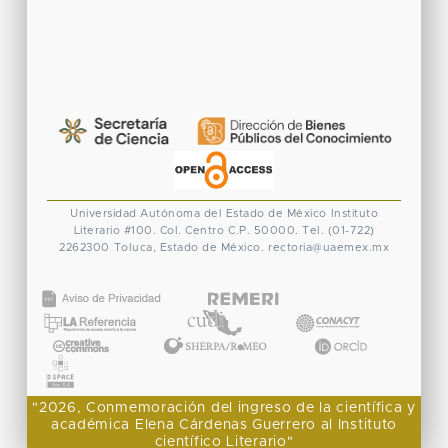
Universidad Autónoma del Estado de México
Instituto
Literario #100. Col. Centro
C.P. 50000. Tel. (01-722)
2262300
Toluca, Estado de México.
rectoria@uaemex.mx
CONACYT
"2026, Conmemoración del ingreso de la científica y
académica Elena Cárdenas Guerrero al Instituto
científico Literario"