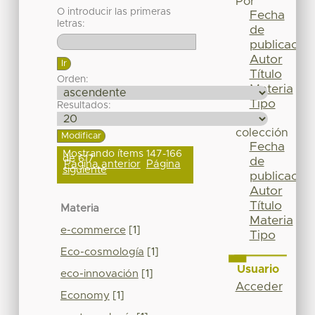
Por
O introducir las primeras
Fecha
letras:
de
publicación
Autor
Título
Orden:
Materia
Tipo
Resultados:
Esta
colección
Fecha
Mostrando ítems 147-166
de 617
de
Página anterior
Página
siguiente
publicación
Autor
Título
Materia
Materia
e-commerce
[1]
Tipo
Eco-cosmología
[1]
Usuario
eco-innovación
[1]
Acceder
Economy
[1]