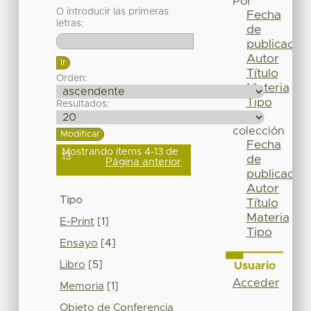
Por
O introducir las primeras
Fecha
letras:
de
publicación
Autor
Título
Orden:
Materia
Tipo
Resultados:
Esta
colección
Fecha
Mostrando ítems 4-13 de
13
de
Página anterior
publicación
Autor
Tipo
Título
Materia
E-Print
[1]
Tipo
Ensayo
[4]
Libro
[5]
Usuario
Acceder
Memoria
[1]
Objeto de Conferencia