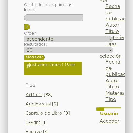
Por
O introducir las primeras
Fecha
letras:
de
publicación
Autor
Título
Orden:
Materia
Tipo
Resultados:
Esta
colección
Fecha
Mostrando ítems 1-13 de
13
de
publicación
Autor
Tipo
Título
Materia
Artículo
[38]
Tipo
Audiovisual
[2]
Capítulo de Libro
[9]
Usuario
Acceder
E-Print
[1]
Ensayo
[4]