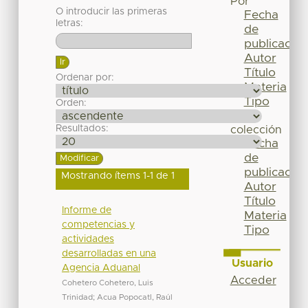
Por
O introducir las primeras
Fecha
letras:
de
publicación
Autor
Título
Ordenar por:
Materia
Tipo
Orden:
Esta
Resultados:
colección
Fecha
de
publicación
Mostrando ítems 1-1 de 1
Autor
Título
Informe de
Materia
competencias y
Tipo
actividades
desarrolladas en una
Usuario
Agencia Aduanal
Acceder
Cohetero Cohetero, Luis
Trinidad
;
Acua Popocatl, Raúl