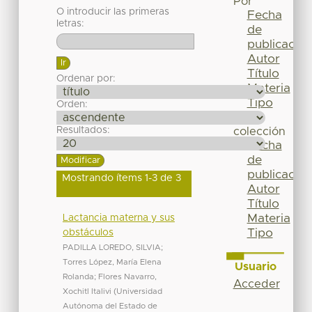
Por
O introducir las primeras
Fecha
letras:
de
publicación
Autor
Título
Ordenar por:
Materia
Tipo
Orden:
Esta
Resultados:
colección
Fecha
de
publicación
Mostrando ítems 1-3 de 3
Autor
Título
Materia
Lactancia materna y sus
Tipo
obstáculos
PADILLA LOREDO, SILVIA
;
Torres López, María Elena
Usuario
Rolanda
;
Flores Navarro,
Acceder
Xochitl Italivi
(
Universidad
Autónoma del Estado de