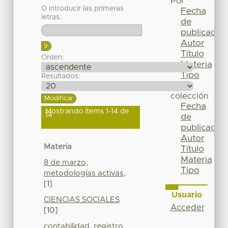
Por
O introducir las primeras
Fecha
letras:
de
publicación
Autor
Título
Orden:
Materia
Tipo
Resultados:
Esta
colección
Fecha
Mostrando ítems 1-14 de
14
de
publicación
Autor
Materia
Título
Materia
8 de marzo,
Tipo
metodologías activas,
[1]
Usuario
CIENCIAS SOCIALES
Acceder
[10]
contabilidad, registro