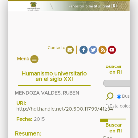
Contacto
Menú
Buscar
en RI
Humanismo universitario
en el siglo XXI
MENDOZA VALDES, RUBEN
Buscar 
URI:
Esta colecció
http://hdl.handle.net/20.500.11799/41234
Fecha:
2015
Buscar
en RI
Resumen: