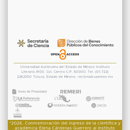
Universidad Autónoma del Estado de México
Instituto
Literario #100. Col. Centro
C.P. 50000. Tel. (01-722)
2262300
Toluca, Estado de México.
rectoria@uaemex.mx
CONACYT
"2026, Conmemoración del ingreso de la científica y
académica Elena Cárdenas Guerrero al Instituto