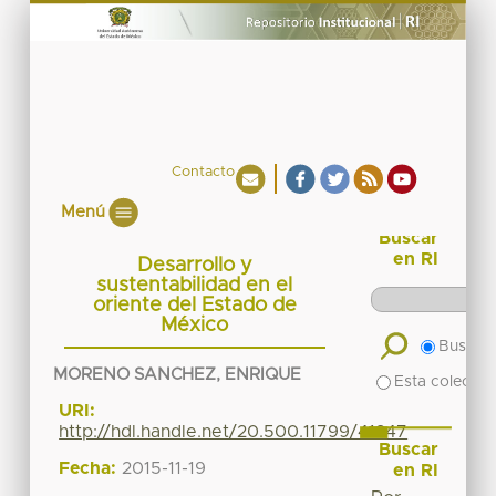
Contacto
Menú
Buscar
en RI
Desarrollo y
sustentabilidad en el
oriente del Estado de
México
Buscar 
MORENO SANCHEZ, ENRIQUE
Esta colecció
URI:
http://hdl.handle.net/20.500.11799/41247
Buscar
Fecha:
2015-11-19
en RI