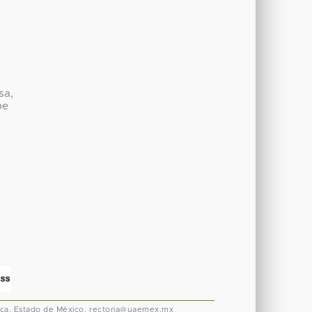
sa,
be
ca, Estado de México.
rectoria@uaemex.mx