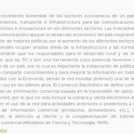
 crecimiento sostenible de los sectores económicos de un paí
ersiones, transporte e infraestructura para las comunicacione
ciones e innovaciones en los diferentes sectores. Las inversion
 Comunicación) apoyan el desarrollo económico del país mejoran
ción de mejores políticas por el aumento de los diferentes sector
cionales ocupan amplias áreas de la infraestructura y las norm
ortante que los responsables para el desarrollo rural y de l
n que las TIC`s son una herramienta cuyo potencial favorece 
 de un país, por lo cual es importante la instauración de polític
ra compartir conocimientos y para mejorar la información en tod
os con la Economía, siendo la red mundial (Internet) una de l
y uso en los últimos años. El Comercio Electrónico se define co
bio de información comercial basada en la transmisión de datos
net, por lo que no solo incluye la compra y venta electrónica 
én el uso de la red para actividades anteriores o posteriores a 
de información comercial (productos, proveedores, etc.), 
r, la atención al cliente y la cumplimentación de trámit
d comercial (Ministerio de Ciencia y Tecnología, 1999).
ital