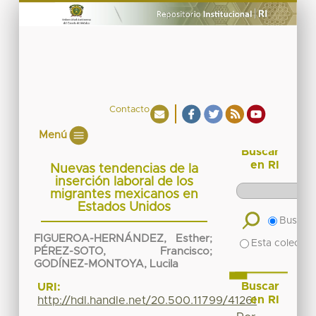
Contacto
Menú
Buscar
en RI
Nuevas tendencias de la
inserción laboral de los
migrantes mexicanos en
Estados Unidos
Buscar 
FIGUEROA-HERNÁNDEZ, Esther
;
Esta colecció
PÉREZ-SOTO, Francisco
;
GODÍNEZ-MONTOYA, Lucila
Buscar
URI:
en RI
http://hdl.handle.net/20.500.11799/41261