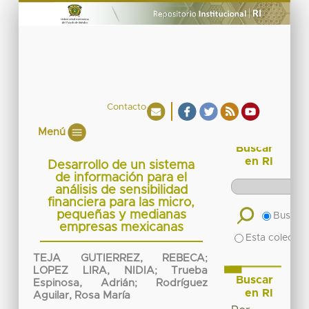
Contacto
Menú
Buscar
en RI
Desarrollo de un sistema
de información para el
análisis de sensibilidad
financiera para las micro,
pequeñas y medianas
Buscar 
empresas mexicanas
Esta colecció
TEJA GUTIERREZ, REBECA
;
LOPEZ LIRA, NIDIA
;
Trueba
Buscar
Espinosa, Adrián
;
Rodríguez
en RI
Aguilar, Rosa María