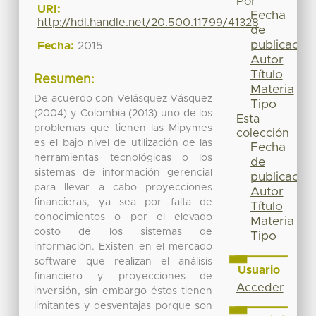
Por
URI:
Fecha
http://hdl.handle.net/20.500.11799/41328
de
publicación
Fecha:
2015
Autor
Título
Resumen:
Materia
De acuerdo con Velásquez Vásquez
Tipo
(2004) y Colombia (2013) uno de los
Esta
problemas que tienen las Mipymes
colección
es el bajo nivel de utilización de las
Fecha
herramientas tecnológicas o los
de
sistemas de información gerencial
publicación
para llevar a cabo proyecciones
Autor
financieras, ya sea por falta de
Título
conocimientos o por el elevado
Materia
costo de los sistemas de
Tipo
información. Existen en el mercado
software que realizan el análisis
Usuario
financiero y proyecciones de
Acceder
inversión, sin embargo éstos tienen
limitantes y desventajas porque son