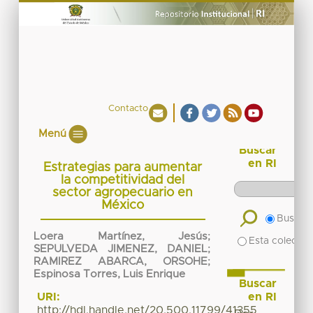
Contacto
Menú
Buscar
en RI
Estrategias para aumentar
la competitividad del
sector agropecuario en
México
Buscar 
Loera Martínez, Jesús
;
Esta colecció
SEPULVEDA JIMENEZ, DANIEL
;
RAMIREZ ABARCA, ORSOHE
;
Espinosa Torres, Luis Enrique
Buscar
en RI
URI:
http://hdl.handle.net/20.500.11799/41355