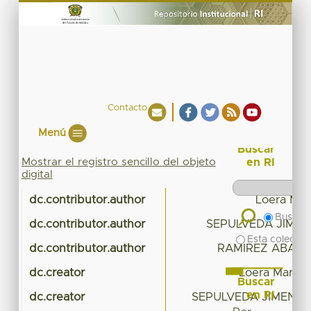
Contacto
Menú
Buscar
Mostrar el registro sencillo del objeto
en RI
digital
dc.contributor.author
Loera Mar
Buscar 
dc.contributor.author
SEPULVEDA JIMEN
Esta colecció
dc.contributor.author
RAMIREZ ABARC
dc.creator
Loera Martíne
Buscar
en RI
dc.creator
SEPULVEDA JIMENEZ, 