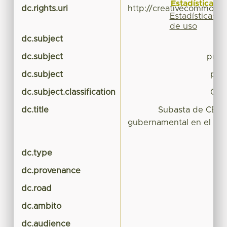
Estadísticas
dc.rights.uri
http://creativecommons.
Estadísticas
de uso
dc.subject
dc.subject
produ
dc.subject
prod
dc.subject.classification
CIE
dc.title
Subasta de CETES
gubernamental en el mer
dc.type
dc.provenance
dc.road
dc.ambito
dc.audience