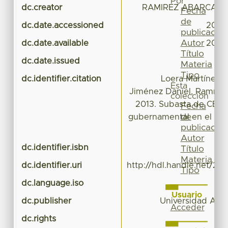
Por
dc.creator
RAMIREZ ABARCA, O
Fecha
de
dc.date.accessioned
2016-
publicación
Autor
dc.date.available
2016-
Título
dc.date.issued
Materia
Tipo
dc.identifier.citation
Loera Martínez 
Esta
Jiménez Daniel, Ramírez
colección
2013. Subasta de CETE
Fecha
de
gubernamental en el mer
publicación
Autor
dc.identifier.isbn
Título
Materia
dc.identifier.uri
http://hdl.handle.net/20
Tipo
dc.language.iso
Usuario
dc.publisher
Universidad Au
Acceder
dc.rights