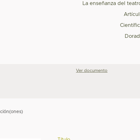
La enseñanza del teatr
Artícu
Científi
Dorad
Ver documento
cción(ones)
Título