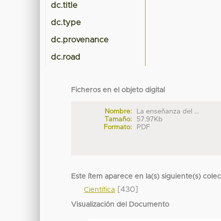
dc.title
dc.type
dc.provenance
dc.road
Ficheros en el objeto digital
Nombre:
La enseñanza del ...
Tamaño:
57.97Kb
Formato:
PDF
Este ítem aparece en la(s) siguiente(s) cole
[430]
Científica
Visualización del Documento