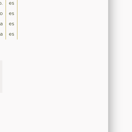
o.
es
lo
es
ca
es
a
es