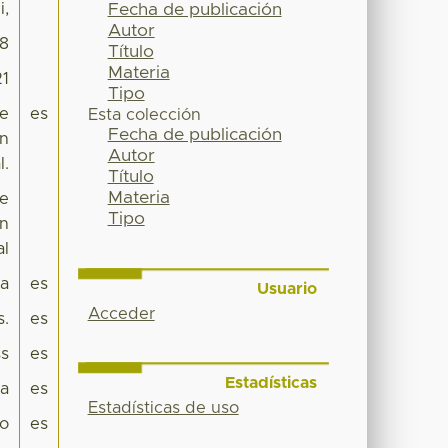
i,
Fecha de publicación
Autor
98
Título
Materia
21
Tipo
ue
es
Esta colección
Fecha de publicación
en
Autor
l.
Título
Materia
ue
Tipo
en
al
pa
es
Usuario
Acceder
s.
es
s
es
Estadísticas
za
es
Estadísticas de uso
ro
es