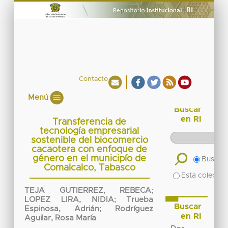
Contacto
Menú
Buscar
en RI
Transferencia de
tecnología empresarial
sostenible del biocomercio
cacaotera con enfoque de
género en el municipío de
Buscar 
Comalcalco, Tabasco
Esta colecció
TEJA GUTIERREZ, REBECA
;
LOPEZ LIRA, NIDIA
;
Trueba
Buscar
Espinosa, Adrián
;
Rodríguez
en RI
Aguilar, Rosa María