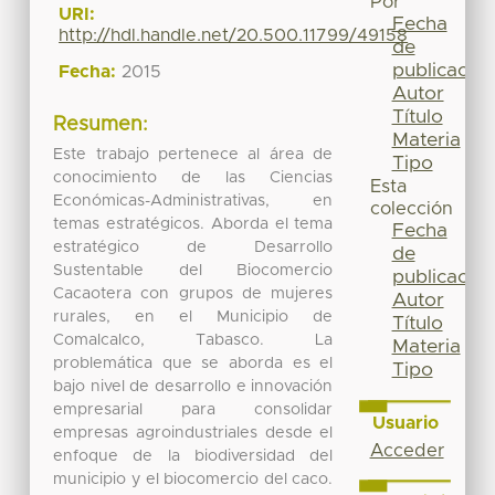
Por
URI:
Fecha
http://hdl.handle.net/20.500.11799/49158
de
publicación
Fecha:
2015
Autor
Título
Resumen:
Materia
Este trabajo pertenece al área de
Tipo
conocimiento de las Ciencias
Esta
Económicas-Administrativas, en
colección
temas estratégicos. Aborda el tema
Fecha
estratégico de Desarrollo
de
Sustentable del Biocomercio
publicación
Cacaotera con grupos de mujeres
Autor
rurales, en el Municipio de
Título
Comalcalco, Tabasco. La
Materia
problemática que se aborda es el
Tipo
bajo nivel de desarrollo e innovación
empresarial para consolidar
Usuario
empresas agroindustriales desde el
Acceder
enfoque de la biodiversidad del
municipio y el biocomercio del caco.