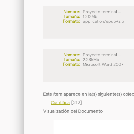
Nombre:
Proyecto terminal ...
Tamaño:
1.212Mb
Formato:
application/epub+zip
Nombre:
Proyecto terminal ...
Tamaño:
2.285Mb
Formato:
Microsoft Word 2007
Este ítem aparece en la(s) siguiente(s) cole
[212]
Científica
Visualización del Documento