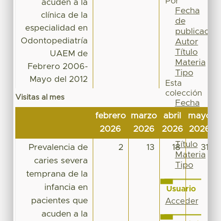
Por
acuden a la
Fecha
clínica de la
de
especialidad en
publicación
Odontopediatría
Autor
Título
UAEM de
Materia
Febrero 2006-
Tipo
Mayo del 2012
Esta
colección
Visitas al mes
Fecha
de
febrero
marzo
abril
mayo
j
publicación
2026
2026
2026
2026
Autor
Título
Prevalencia de
2
13
18
31
Materia
caries severa
Tipo
temprana de la
infancia en
Usuario
pacientes que
Acceder
acuden a la