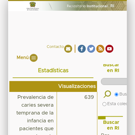
Contacto
Menú
Buscar
Estadísticas
en RI
Visualizaciones
Buscar 
Prevalencia de
639
Esta colecció
caries severa
temprana de la
infancia en
Buscar
en RI
pacientes que