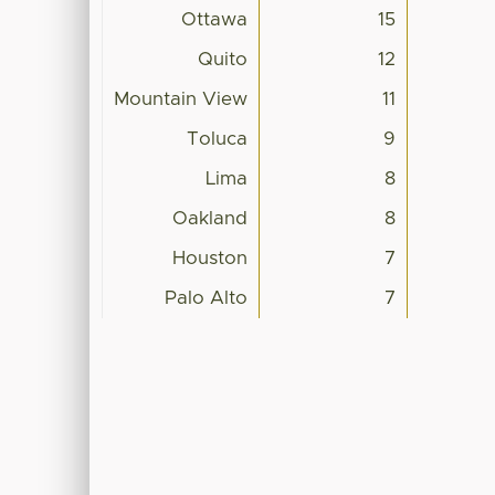
Ottawa
15
Quito
12
Mountain View
11
Toluca
9
Lima
8
Oakland
8
Houston
7
Palo Alto
7