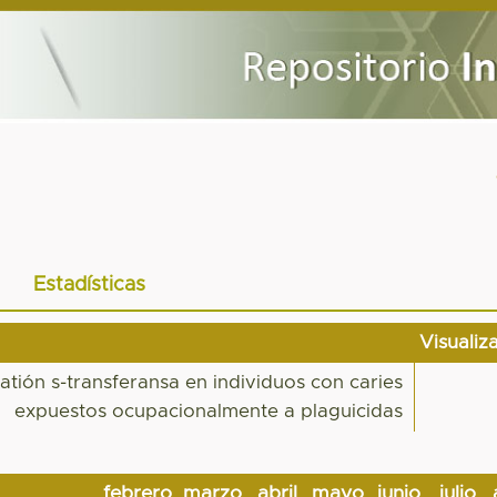
Estadísticas
Visualiz
atión s-transferansa en individuos con caries
expuestos ocupacionalmente a plaguicidas
febrero
marzo
abril
mayo
junio
julio