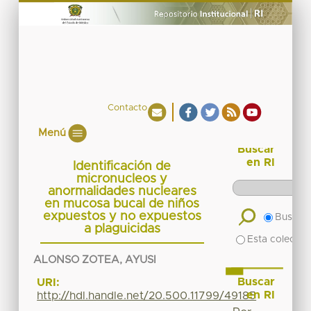
Contacto
Menú
Buscar
en RI
Identificación de
micronucleos y
anormalidades nucleares
en mucosa bucal de niños
expuestos y no expuestos
Buscar 
a plaguicidas
Esta colecció
ALONSO ZOTEA, AYUSI
Buscar
URI:
en RI
http://hdl.handle.net/20.500.11799/49185