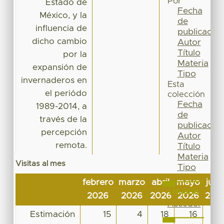
Por
Estado de
Fecha
México, y la
de
influencia de
publicación
dicho cambio
Autor
Título
por la
Materia
expansión de
Tipo
invernaderos en
Esta
el periódo
colección
Fecha
1989-2014, a
de
través de la
publicación
percepción
Autor
remota.
Título
Materia
Visitas al mes
Tipo
febrero
marzo
abril
mayo
juni
Usuario
2026
2026
2026
2026
202
Acceder
Estimación
15
4
18
16
14