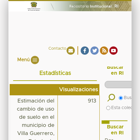
Contacto
Menú
Buscar
Estadísticas
en RI
Visualizaciones
Buscar 
Estimación del
913
Esta colecció
cambio de uso
de suelo en el
municipio de
Buscar
en RI
Villa Guerrero,