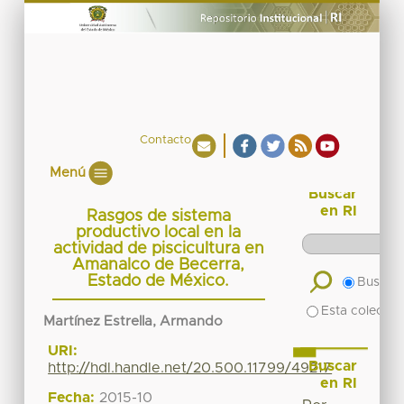
Contacto
Menú
Buscar
en RI
Rasgos de sistema
productivo local en la
actividad de piscicultura en
Amanalco de Becerra,
Estado de México.
Buscar 
Esta colecció
Martínez Estrella, Armando
URI:
Buscar
http://hdl.handle.net/20.500.11799/49217
en RI
Fecha:
2015-10