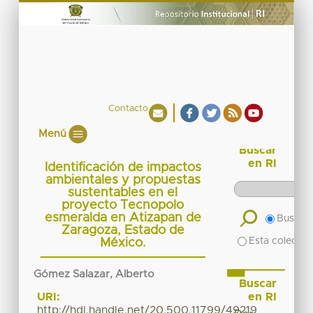
Contacto
Menú
Buscar
en RI
Identificación de impactos
ambientales y propuestas
sustentables en el
proyecto Tecnopolo
esmeralda en Atizapan de
Buscar 
Zaragoza, Estado de
Esta colecció
México.
Gómez Salazar, Alberto
Buscar
en RI
URI:
http://hdl.handle.net/20.500.11799/49219