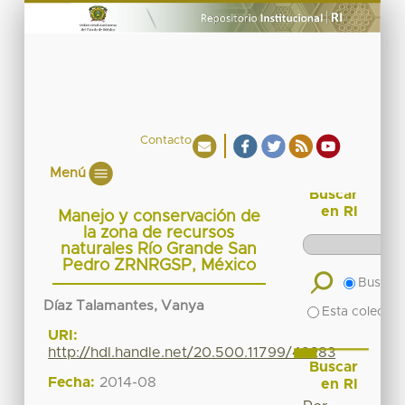
Contacto
Menú
Buscar
en RI
Manejo y conservación de
la zona de recursos
naturales Río Grande San
Pedro ZRNRGSP, México
Buscar 
Díaz Talamantes, Vanya
Esta colecció
URI:
http://hdl.handle.net/20.500.11799/49283
Buscar
Fecha:
2014-08
en RI