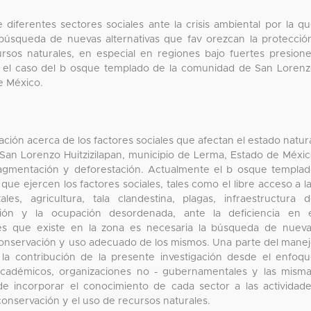
 diferentes sectores sociales ante la crisis ambiental por la q
búsqueda de nuevas alternativas que fav orezcan la protecció
sos naturales, en especial en regiones bajo fuertes presion
es el caso del b osque templado de la comunidad de San Loren
de México.
ación acerca de los factores sociales que afectan el estado natur
an Lorenzo Huitzizilapan, municipio de Lerma, Estado de Méxi
ragmentación y deforestación. Actualmente el b osque templa
que ejercen los factores sociales, tales como el libre acceso a l
es, agricultura, tala clandestina, plagas, infraestructura 
ción y la ocupación desordenada, ante la deficiencia en 
es que existe en la zona es necesaria la búsqueda de nuev
 conservación y uso adecuado de los mismos. Una parte del mane
a contribución de la presente investigación desde el enfoq
académicos, organizaciones no - gubernamentales y las mism
de incorporar el conocimiento de cada sector a las actividad
conservación y el uso de recursos naturales.