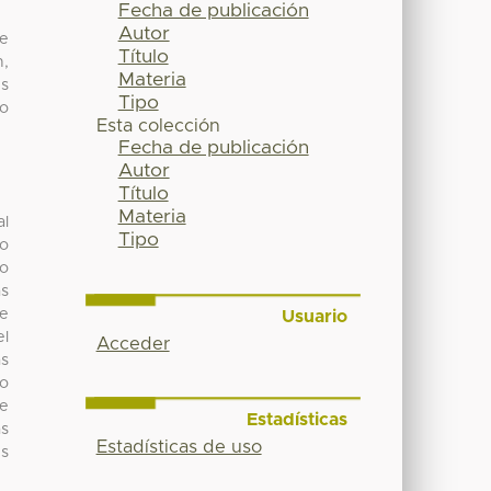
Fecha de publicación
Autor
ue
Título
n,
Materia
es
Tipo
zo
Esta colección
Fecha de publicación
Autor
Título
Materia
al
Tipo
co
do
as
de
Usuario
el
Acceder
as
jo
ue
Estadísticas
as
Estadísticas de uso
es