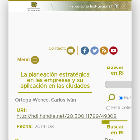
Contacto
Menú
Buscar
en RI
La planeación estratégica
en las empresas y su
aplicación en las ciudades
Buscar 
Ortega Wence, Carlos Iván
Esta colecció
URI:
http://hdl.handle.net/20.500.11799/49308
Fecha:
2014-03
Buscar
en RI