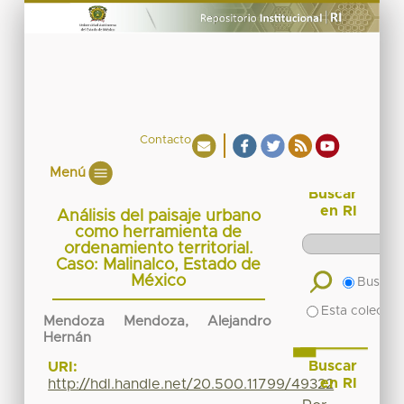
Contacto
Menú
Buscar
en RI
Análisis del paisaje urbano
como herramienta de
ordenamiento territorial.
Caso: Malinalco, Estado de
México
Buscar 
Esta colecció
Mendoza Mendoza, Alejandro
Hernán
Buscar
URI:
en RI
http://hdl.handle.net/20.500.11799/49322