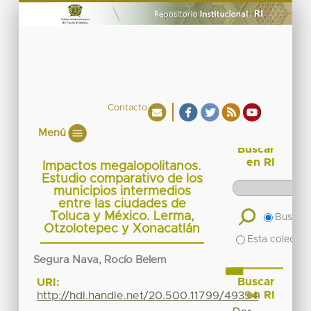
Contacto
Menú
Buscar
en RI
Impactos megalopolitanos.
Estudio comparativo de los
municipios intermedios
entre las ciudades de
Toluca y México. Lerma,
Buscar 
Otzolotepec y Xonacatlán
Esta colecció
Segura Nava, Rocío Belem
Buscar
URI:
en RI
http://hdl.handle.net/20.500.11799/49354