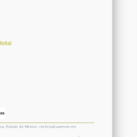
igital
ca, Estado de México.
rectoria@uaemex.mx