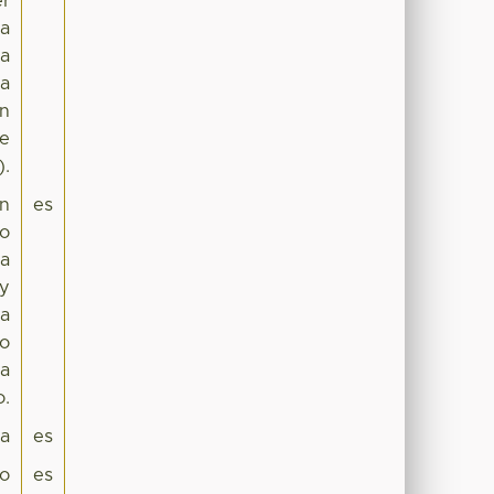
er
na
ma
la
ón
de
).
en
es
to
la
 y
ma
lo
 a
o.
pa
es
co
es