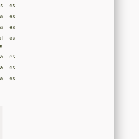
s
es
na
es
ca
es
el
es
ar
ra
es
a
es
a
es