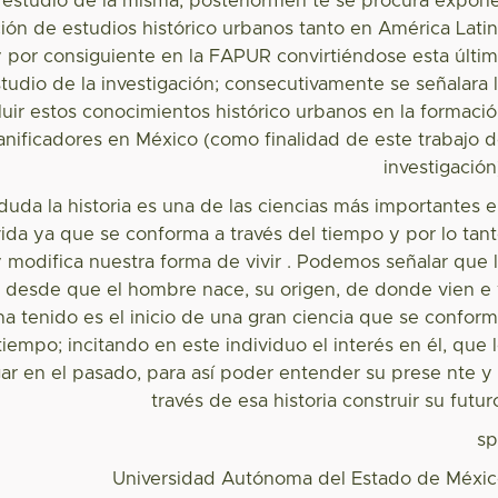
 estudio de la misma; posteriormen te se procura expon
ación de estudios histórico urbanos tanto en América Lati
por consiguiente en la FAPUR convirtiéndose esta últi
tudio de la investigación; consecutivamente se señalara 
uir estos conocimientos histórico urbanos en la formaci
lanificadores en México (como finalidad de este trabajo 
investigación
 duda la historia es una de las ciencias más importantes 
vida ya que se conforma a través del tiempo y por lo tan
 modifica nuestra forma de vivir . Podemos señalar que 
a desde que el hombre nace, su origen, de donde vien e
ha tenido es el inicio de una gran ciencia que se confor
 tiempo; incitando en este individuo el interés en él, que 
ar en el pasado, para así poder entender su prese nte y
través de esa historia construir su futur
s
Universidad Autónoma del Estado de Méxi