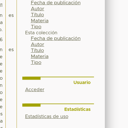
Fecha de publicación
11
Autor
Título
en
es
Materia
ta
Tipo
o.
Esta colección
Fecha de publicación
56
Autor
 n
es
Título
Materia
de
Tipo
de
de
co
Usuario
en
Acceder
lo
de
se
Estadísticas
os
Estadísticas de uso
la