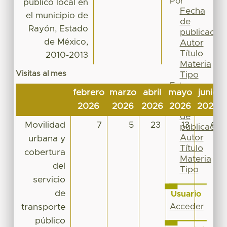
Por
público local en
Fecha
el municipio de
de
Rayón, Estado
publicación
de México,
Autor
Título
2010-2013
Materia
Visitas al mes
Tipo
Esta
febrero
marzo
abril
mayo
junio
colección
Fecha
2026
2026
2026
2026
2026
de
Movilidad
7
5
23
13
6
publicación
Autor
urbana y
Título
cobertura
Materia
del
Tipo
servicio
de
Usuario
transporte
Acceder
público