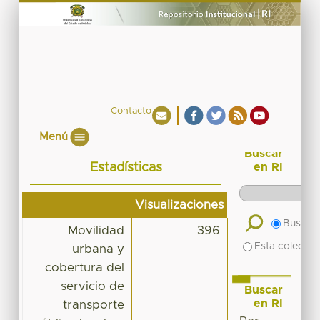
Contacto
Menú
Buscar
Estadísticas
en RI
Visualizaciones
Buscar 
Movilidad
396
Esta colecció
urbana y
cobertura del
servicio de
Buscar
en RI
transporte