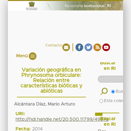
Contacto
Menú
Buscar
en RI
Variación geográfica en
Phrynosoma orbiculare:
Relación entre
características bióticas y
abióticas
Buscar 
Esta colecció
Alcántara Díaz, Mario Arturo
URI:
Buscar
http://hdl.handle.net/20.500.11799/49378
en RI
Fecha:
2014