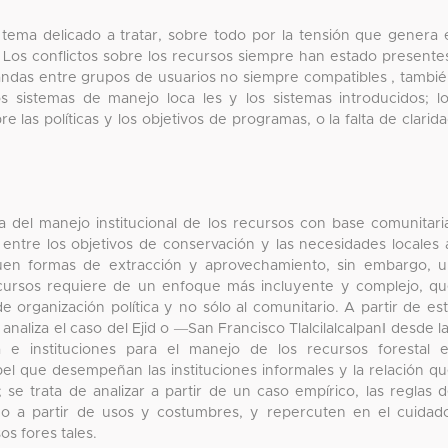
 tema delicado a tratar, sobre todo por la tensión que genera 
. Los conflictos sobre los recursos siempre han estado presente
mandas entre grupos de usuarios no siempre compatibles , tambi
s sistemas de manejo loca les y los sistemas introducidos; l
e las políticas y los objetivos de programas, o la falta de clarid
a del manejo institucional de los recursos con base comunitari
 entre los objetivos de conservación y las necesidades locales 
uen formas de extracción y aprovechamiento, sin embargo, 
ecursos requiere de un enfoque más incluyente y complejo, q
de organización política y no sólo al comunitario. A partir de es
analiza el caso del Ejid o ―San Francisco Tlalcilalcalpan‖ desde l
va e instituciones para el manejo de los recursos forestal 
pel que desempeñan las instituciones informales y la relación q
 se trata de analizar a partir de un caso empírico, las reglas 
do a partir de usos y costumbres, y repercuten en el cuidad
s fores tales.