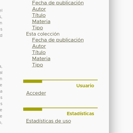
Fecha de publicación
Autor
el
Título
s,
Materia
én
Tipo
os
Esta colección
ad
Fecha de publicación
Autor
Título
Materia
Tipo
a,
al
un
ue
Usuario
ta
Acceder
as
es
ue
Estadísticas
de
Estadísticas de uso
o,