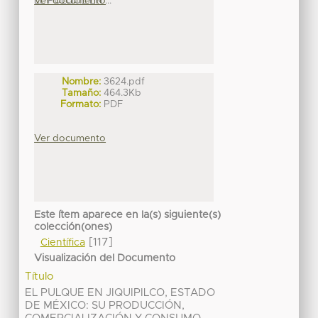
EL PULQUE EN ...
Ver documento
Nombre:
3624.pdf
Tamaño:
464.3Kb
Formato:
PDF
Ver documento
Este ítem aparece en la(s) siguiente(s)
colección(ones)
[117]
Científica
Visualización del Documento
Título
EL PULQUE EN JIQUIPILCO, ESTADO
DE MÉXICO: SU PRODUCCIÓN,