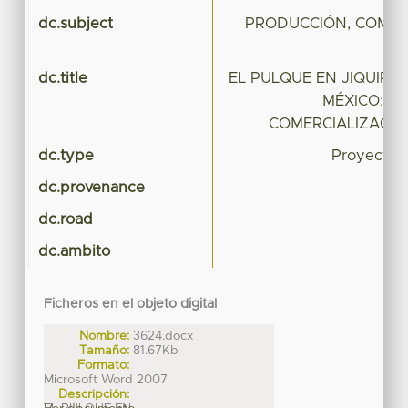
dc.subject
PRODUCCIÓN, COMER
dc.title
EL PULQUE EN JIQUIPIL
MÉXICO: S
COMERCIALIZACIÓ
dc.type
Proyecto d
dc.provenance
dc.road
dc.ambito
Ficheros en el objeto digital
Nombre:
3624.docx
Tamaño:
81.67Kb
Formato:
Microsoft Word 2007
Descripción: