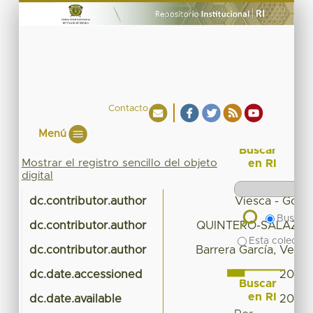
Contacto
Menú
Buscar
Mostrar el registro sencillo del objeto
en RI
digital
dc.contributor.author
Viesca - Gonzá
Buscar 
dc.contributor.author
QUINTERO-SALAZAR,
Esta colecció
dc.contributor.author
Barrera García, Verón
dc.date.accessioned
2016-
Buscar
en RI
dc.date.available
2016-