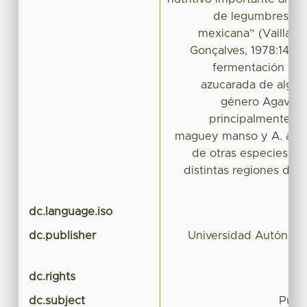
de legumbres en 
mexicana” (Vaillant,
Gonçalves, 1978:14) S
fermentación del 
azucarada de algun
género Agave (A
principalmente de
maguey manso y A. ame
de otras especies qu
distintas regiones del 
dc.language.iso
dc.publisher
Universidad Autónoma
dc.rights
dc.subject
Pulqu