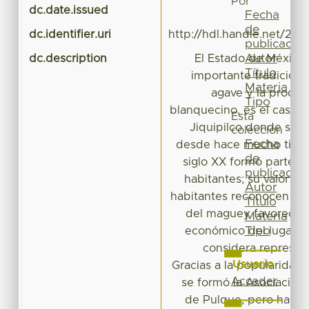
Por
dc.date.issued
Fecha
de
dc.identifier.uri
http://hdl.handle.net/20.
publicación
Autor
dc.description
El Estado de México
Título
importante tradición e
Materia
agave y la produc
Tipo
blanquecino, es el caso d
Esta
Jiquipilco donde se 
colección
Fecha
desde hace mucho tiemp
de
siglo XX formó parte de
publicación
habitantes; su valor e
Autor
habitantes reconocen que
Título
del maguey favoreciero
Materia
Tipo
económico del lugar. P
considera represent
Usuario
Gracias a la popularidad
Acceder
se formó la Asociación
de Pulque, pero hacia f