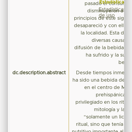
Estadísticas
pasado el consumo 
Estadísticas
disminuyeron a tal
de uso
principios de este siglo 
desapareció y con ella l
la localidad. Esta di
diversas causas c
difusión de la bebida, e
ha sufrido y la sust
bebid
dc.description.abstract
Desde tiempos inmemori
ha sido una bebida de s
en el centro de Méxi
prehispánica o
privilegiado en los rituale
mitología y la e
“solamente un licor 
ritual, sino que tenía t
nutritivo importante al co