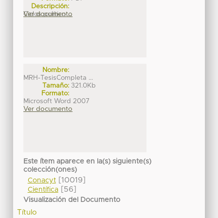
Descripción:
Ciclos político ...
Ver documento
Nombre:
MRH-TesisCompleta ...
Tamaño:
321.0Kb
Formato:
Microsoft Word 2007
Ver documento
Este ítem aparece en la(s) siguiente(s)
colección(ones)
[10019]
Conacyt
[56]
Científica
Visualización del Documento
Título