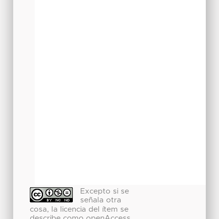
Excepto si se
señala otra
cosa, la licencia del ítem se
describe como openAccess