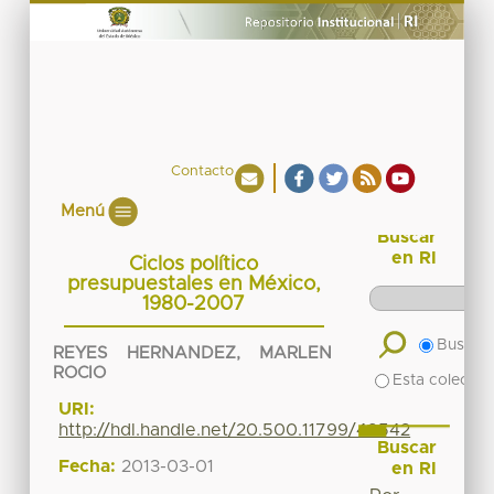
Contacto
Menú
Buscar
en RI
Ciclos político
presupuestales en México,
1980-2007
Buscar 
REYES HERNANDEZ, MARLEN
ROCIO
Esta colecció
URI:
http://hdl.handle.net/20.500.11799/49542
Buscar
Fecha:
2013-03-01
en RI