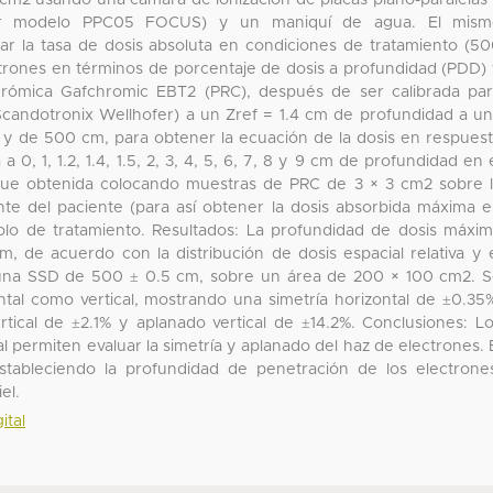
cm2 usando una cámara de ionización de placas plano-paralelas
ofer modelo PPC05 FOCUS) y un maniquí de agua. El mism
ar la tasa de dosis absoluta en condiciones de tratamiento (5
ectrones en términos de porcentaje de dosis a profundidad (PDD)
diocrómica Gafchromic EBT2 (PRC), después de ser calibrada pa
Scandotronix Wellhofer) a un Zref = 1.4 cm de profundidad a u
y de 500 cm, para obtener la ecuación de la dosis en respues
0, 1, 1.2, 1.4, 1.5, 2, 3, 4, 5, 6, 7, 8 y 9 cm de profundidad en 
s fue obtenida colocando muestras de PRC de 3 × 3 cm2 sobre 
ente del paciente (para así obtener la dosis absorbida máxima 
colo de tratamiento. Resultados: La profundidad de dosis máxi
m, de acuerdo con la distribución de dosis espacial relativa y 
 una SSD de 500 ± 0.5 cm, sobre un área de 200 × 100 cm2. 
ontal como vertical, mostrando una simetría horizontal de ±0.35
rtical de ±2.1% y aplanado vertical de ±14.2%. Conclusiones: L
cal permiten evaluar la simetría y aplanado del haz de electrones. 
tableciendo la profundidad de penetración de los electrone
el.
ital