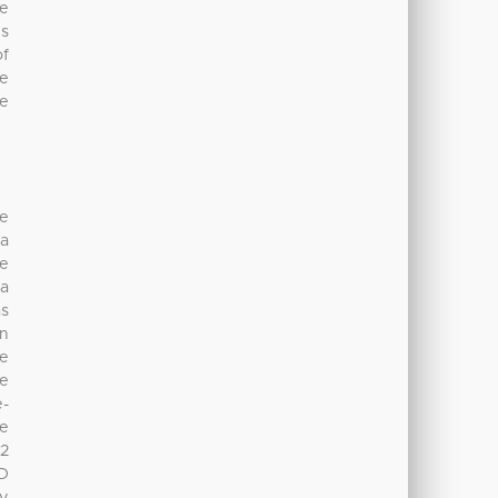
ge
es
of
he
he
de
da
le
ra
as
ón
de
ue
e-
de
m2
SD