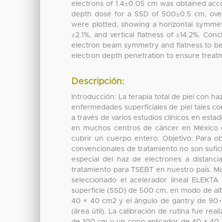
electrons of 1.4±0.05 cm was obtained accor
depth dose for a SSD of 500±0.5 cm, over
were plotted, showing a horizontal symmetr
±2.1%, and vertical flatness of ±14.2%. Conc
electron beam symmetry and flatness to be
electron depth penetration to ensure treatm
Descripción:
Introducción: La terapia total de piel con 
enfermedades superficiales de piel tales 
a través de varios estudios clínicos en esta
en muchos centros de cáncer en México 
cubrir un cuerpo entero. Objetivo: Para o
convencionales de tratamiento no son sufici
especial del haz de electrones a distan
tratamiento para TSEBT en nuestro país. Ma
seleccionado el acelerador lineal ELEKT
superficie (SSD) de 500 cm, en modo de alt
40 × 40 cm2 y el ángulo de gantry de 90
(área útil). La calibración de rutina fue r