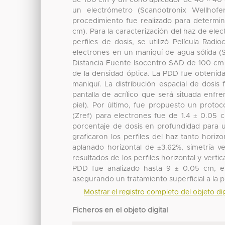
de 100 cm y un cono aplicador de 40 × 40 
un electrómetro (Scandotronix Wellh
procedimiento fue realizado para determin
cm). Para la caracterización del haz de el
perfiles de dosis, se utilizó Película Ra
electrones en un maniquí de agua sólida (
Distancia Fuente Isocentro SAD de 100 cm 
de la densidad óptica. La PDD fue obtenida a 
maniquí. La distribución espacial de dosi
pantalla de acrílico que será situada enfr
piel). Por último, fue propuesto un proto
(Zref) para electrones fue de 1.4 ± 0.05 c
porcentaje de dosis en profundidad para
graficaron los perfiles del haz tanto horiz
aplanado horizontal de ±3.62%, simetría ve
resultados de los perfiles horizontal y verti
PDD fue analizado hasta 9 ± 0.05 cm, es
asegurando un tratamiento superficial a la pi
Mostrar el registro completo del objeto dig
Ficheros en el objeto digital