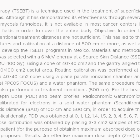
rapy (TSEBT) is a technique used in the treatment of superfici
. Although it has demonstrated its effectiveness through sever
 mycosis fungoides, it is not available in most cancer centers 
 fields in order to cover the entire body. Objective: In order 
entional treatment distances are not sufficient. This has led to t
tures and calibration at a distance of 500 cm or more, as well 
o develop the TSEBT programs in Mexico. Materials and method
s selected with a 6 MeV energy at a Source Skin Distance (SS
MU=100 Gy), using a cone of 40×40 cm2 and the gantry angled 
200×100 cm2 useful area. Routine calibration was performed at
 40×40 cm2 cone using a plane-parallel ionization chamber a
del PPC05 FOCUS) and a water phantom. The same procedure f
 also performed in treatment conditions (500 cm). For the be
 Depth Dose (PDD) and beam profiles, Radiochromic Gafchromi
librated for electrons in a solid water phantom (Scanditron
xis Distance (SAD) of 100 cm and 500 cm, in order to acquire t
l density. PDD was obtained at 0, 1, 1.2, 1.4, 1.5, 2, 3, 4, 5, 6, 7,
ose distribution was obtained by placing 3×3 cm2 samples of R
he patient (for the purpose of obtaining maximum absorbed dose 
as proposed. Results: An effective maximum dose depth (Zref) f