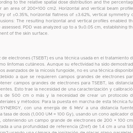
ding to the relative spatial dose distribution and the percenta
 an area of 200×100 cm2. Horizontal and vertical beam profil
y of ±0.35%, horizontal flatness of ±3.62%, vertical symmetry 
lusions: The resulting horizontal and vertical profiles enabled t
 assessed. PDD was analyzed up to a 9±0.05 cm, establishing t
ent of the skin surface.
haz de electrones (TSEBT) es una técnica usada en el tratamiento 
como linfomas cutáneos. Aunque su efectividad ha sido demostra
dios avanzados de la micosis fungoide, no es una técnica disponib
debido a que se requieren campos grandes de electrones pa
btener campos grandes de electrones para TSEBT, las distanci
entes. Esto trae la necesidad de una caracterización y calibraci
cias de 500 cm o más y la necesidad de crear un protocolo 
teriales y métodos: Para la puesta en marcha de esta técnica f
A SYNERGY, con una energía de 6 MeV a una distancia fuent
a tasa de dosis (1,000 UM = 100 Gy), usando un cono aplicador 
◦, obteniendo un campo grande de electrones de 200 × 100 c
ealizada a una profundidad de referencia (Zref) de 1.4 cm a una S