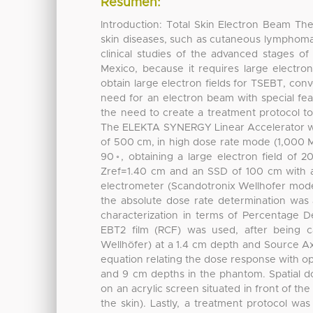
Resumen:
Introduction: Total Skin Electron Beam The
skin diseases, such as cutaneous lymphomas
clinical studies of the advanced stages of
Mexico, because it requires large electron
obtain large electron fields for TSEBT, conv
need for an electron beam with special fea
the need to create a treatment protocol t
The ELEKTA SYNERGY Linear Accelerator wa
of 500 cm, in high dose rate mode (1,000 
90◦, obtaining a large electron field of 
Zref=1.40 cm and an SSD of 100 cm with a
electrometer (Scandotronix Wellhofer mo
the absolute dose rate determination was
characterization in terms of Percentage
EBT2 film (RCF) was used, after being ca
Wellhöfer) at a 1.4 cm depth and Source A
equation relating the dose response with optica
and 9 cm depths in the phantom. Spatial d
on an acrylic screen situated in front of t
the skin). Lastly, a treatment protocol w