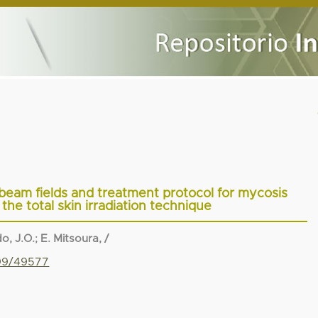
 beam fields and treatment protocol for mycosis
the total skin irradiation technique
o, J.O.
;
E. Mitsoura, /
799/49577