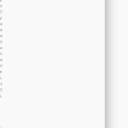
 y
o
00
 y
ra
na
ta
el
la
en
ma
el
Se
%,
os
El
s,