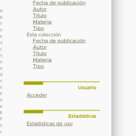
Fecha de publicación
Autor
al
Título
al
Materia
in
Tipo
to
Esta colección
he
Fecha de publicación
as
Autor
s:
Título
D)
Materia
to
Tipo
 a
nd
or
Usuario
am
c®
Acceder
ix
he
 8
Estadísticas
CF
Estadísticas de uso
on
or