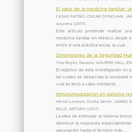
El valor de la medicina familiar: 
;
CASAS PATIÑO, OSCAR DONOVAN
JA
(
)
Azucena
2017
Este artículo pretende realizar un
medicina familiar en México desde e
entre sí una práctica social, la cual ...
Dimensiones de la Seguridad Hum
;
Tola-Reyes, Nazario
AGUIRRE HALL, E
El objetivo de esta investigación es 
las cuales se desarrolla la sociedad
cual se llevó a cabo mediante ...
Inmunomodulación en sistema resp
;
Héctor Lorenzo, Ocaña Servín
JAIMES G
(
)
RILLO, ARTURO
2017
La idea de estimular al sistema inmu
disminuir la respuesta especialment
vacunación hasta el término más ...