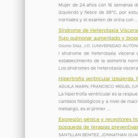
Mujer de 24 años con 16 semanas de
izquierdo y fiebre de 38°C, por est
normales y el examen de orina con ..
Síndrome de Heterotaxia Viscera
flujo pulmonar aumentado y bloqu
(
Osorio Díaz, J.O.
UNIVERSIDAD AUTÓN
l síndrome de heterotaxia visceral 
establecimiento de la asimetría nor
Los síndromes de heterotaxia visceral 
Hipertrofia ventricular izquierda. 
(
AGUILA MARIN, FRANCISCO MIGUEL
U
La hipertrofia ventricular es la respu
cambios fisiológicos y a nivel de macr
mebargo, es el primer ...
Expresión génica y receptores ho
búsqueda de terapias preventiva
SANTILLAN BENITEZ, JONNATHAN GU