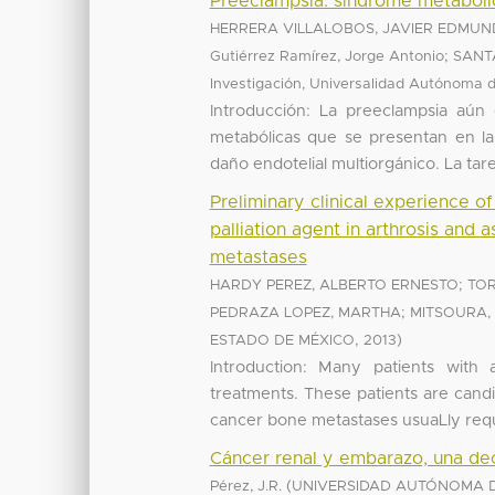
Preeclampsia: síndrome metaból
HERRERA VILLALOBOS, JAVIER EDMU
;
Gutiérrez Ramírez, Jorge Antonio
SANT
Investigación, Universalidad Autónoma 
Introducción: La preeclampsia aún e
metabólicas que se presentan en 
daño endotelial multiorgánico. La tarea
Preliminary clinical experience 
palliation agent in arthrosis and 
metastases
;
HARDY PEREZ, ALBERTO ERNESTO
TOR
;
PEDRAZA LOPEZ, MARTHA
MITSOURA, 
,
)
ESTADO DE MÉXICO
2013
Introduction: Many patients with 
treatments. These patients are candi
cancer bone metastases usuaLly requi
Cáncer renal y embarazo, una deci
(
Pérez, J.R.
UNIVERSIDAD AUTÓNOMA D