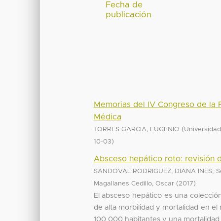
Fecha de
publicación
Memorias del IV Congreso de la 
Médica
(
TORRES GARCIA, EUGENIO
Universidad
)
10-03
Absceso hepático roto: revisión 
;
SANDOVAL RODRIGUEZ, DIANA INES
S
(
)
Magallanes Cedillo, Oscar
2017
El absceso hepático es una colecció
de alta morbilidad y mortalidad en 
100 000 habitantes y una mortalidad .