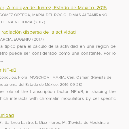
yor, Almoloya de Juárez, Estado de México, 2015
;
GOMEZ ORTEGA, MARIA DEL ROCIO
DIMAS ALTAMIRANO,
(
)
 ELENA VICTORIA
2017
 radiación dispersa de la actividad
(
)
ARCIA, EUGENIO
2017
a típico para el cálculo de la actividad en una región de
etro puede ser considerado como una constante. Por lo
..
or NF-κB
;
;
(
copoulou, Flora
MOSCHOVI, MARIA
Cen, Osman
Revista de
,
)
d Autónoma del Estado de México
2016-09-28
 role of the transcription factor NF-κB, in shaping the
ch interacts with chromatin modulators by cell-specific
unidad
; Balibrea Lastre, I.; Díaz Flores, M.
(
Revista de Medicina e