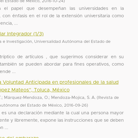
,
)
del Estado de México
2016-10-24
za el papel que desempeñan las universidades en la
, con énfasis en el rol de la extensión universitaria como
ncia, ...
ar Integrador (1/3)
a e Investigación, Universalidad Autónoma del Estado de
ríptico de artículos , que sugerimos considerar en su
e también se pueden abordar para fines operativos, como
ende ...
a Voluntad Anticipada en profesionales de la salud
ópez Mateos”, Toluca, México
 Y.; Márquez-Mendoza, O.; Mendoza-Mojica, S. A.
(
Revista de
,
)
d Autónoma del Estado de México
2016-09-26
a es una declaración mediante la cual una persona mayor
iente y libremente, expone las instrucciones que se deben
 ...