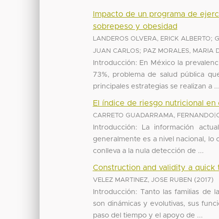
Impacto de un programa de ejerci
sobrepeso y obesidad
;
LANDEROS OLVERA, ERICK ALBERTO
G
;
JUAN CARLOS
PAZ MORALES, MARIA 
Introducción: En México la prevale
73%, problema de salud pública que
principales estrategias se realizan a ..
El índice de riesgo nutricional e
CARRETO GUADARRAMA, FERNANDO|Carr
Introducción: La información actu
generalmente es a nivel nacional, lo c
conlleva a la nula detección de ...
Construction and validity a quick 
(
)
VELEZ MARTINEZ, JOSE RUBEN
2017
Introducción: Tanto las familias de
son dinámicas y evolutivas, sus fun
paso del tiempo y el apoyo de ...