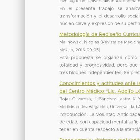
Investigación, Universalidad Autónoma 
En el presente trabajo se anali
transformación y el desarrollo social
núcleo clave y expresión de su pertine
Metodología de Rediseño Curricul
Malinowski, Nicolas
(
Revista de Medicin
,
)
México
2016-09-05
Esta propuesta se organiza como t
totalidad y progresividad, pero qu
tres bloques independientes. Se pret
Conocimientos y actitudes ante l
del Centro Médico “Lic. Adolfo L
Rojas-Olivaresa, J.; Sánchez-Lastra, K.
Medicina e Investigación, Universalida
Introducción: La Voluntad Anticipad
de edad, con capacidad mental sufic
tener en cuenta respecto a la atención