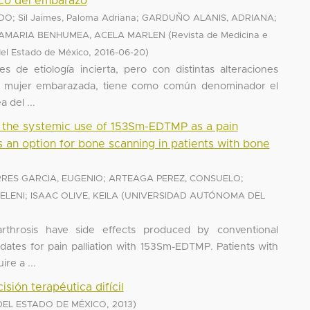
ico del embarazo
;
;
;
NDO
Sil Jaimes, Paloma Adriana
GARDUÑO ALANIS, ADRIANA
(
AMARIA BENHUMEA, ACELA MARLEN
Revista de Medicina e
,
)
del Estado de México
2016-06-20
s de etiología incierta, pero con distintas alteraciones
la mujer embarazada, tiene como común denominador el
 del ...
of the systemic use of 153Sm-EDTMP as a pain
as an option for bone scanning in patients with bone
;
;
RES GARCIA, EUGENIO
ARTEAGA PEREZ, CONSUELO
;
(
ELENI
ISAAC OLIVE, KEILA
UNIVERSIDAD AUTÓNOMA DEL
arthrosis have side effects produced by conventional
dates for pain palliation with 153Sm-EDTMP. Patients with
re a ...
sión terapéutica difícil
,
)
EL ESTADO DE MÉXICO
2013