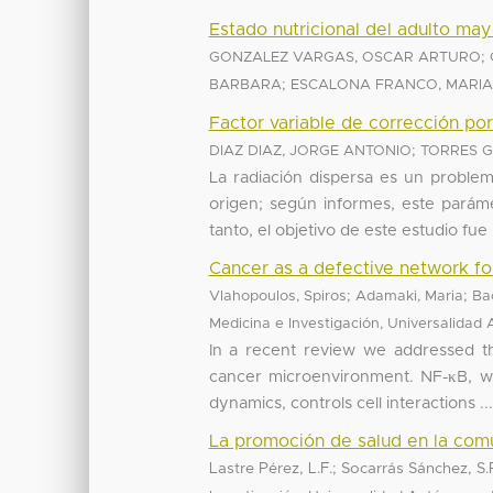
Estado nutricional del adulto ma
;
GONZALEZ VARGAS, OSCAR ARTURO
;
BARBARA
ESCALONA FRANCO, MARIA
Factor variable de corrección por
;
DIAZ DIAZ, JORGE ANTONIO
TORRES G
La radiación dispersa es un problem
origen; según informes, este parám
tanto, el objetivo de este estudio fue .
Cancer as a defective network f
;
;
Vlahopoulos, Spiros
Adamaki, Maria
Ba
Medicina e Investigación, Universalida
In a recent review we addressed the
cancer microenvironment. NF-κB, whi
dynamics, controls cell interactions ...
La promoción de salud en la com
Lastre Pérez, L.F.; Socarrás Sánchez, S.R.