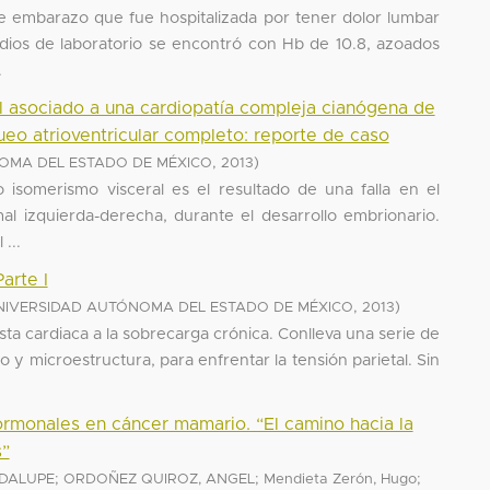
 embarazo que fue hospitalizada por tener dolor lumbar
udios de laboratorio se encontró con Hb de 10.8, azoados
.
l asociado a una cardiopatía compleja cianógena de
eo atrioventricular completo: reporte de caso
,
)
OMA DEL ESTADO DE MÉXICO
2013
o isomerismo visceral es el resultado de una falla en el
mal izquierda-derecha, durante el desarrollo embrionario.
...
Parte I
,
)
NIVERSIDAD AUTÓNOMA DEL ESTADO DE MÉXICO
2013
esta cardiaca a la sobrecarga crónica. Conlleva una serie de
o y microestructura, para enfrentar la tensión parietal. Sin
rmonales en cáncer mamario. “El camino hacia la
s”
;
;
;
ADALUPE
ORDOÑEZ QUIROZ, ANGEL
Mendieta Zerón, Hugo