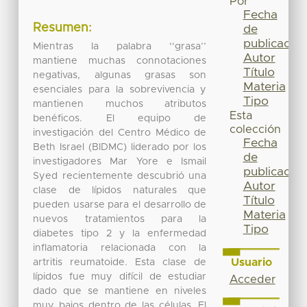
Por
Fecha
Resumen:
de
publicación
Mientras la palabra ‘‘grasa’’
Autor
mantiene muchas connotaciones
Título
negativas, algunas grasas son
Materia
esenciales para la sobrevivencia y
Tipo
mantienen muchos atributos
Esta
benéficos. El equipo de
colección
investigación del Centro Médico de
Fecha
Beth Israel (BIDMC) liderado por los
de
investigadores Mar Yore e Ismail
publicación
Syed recientemente descubrió una
Autor
clase de lípidos naturales que
Título
pueden usarse para el desarrollo de
Materia
nuevos tratamientos para la
Tipo
diabetes tipo 2 y la enfermedad
inflamatoria relacionada con la
Usuario
artritis reumatoide. Esta clase de
lípidos fue muy difícil de estudiar
Acceder
dado que se mantiene en niveles
muy bajos dentro de las células. El