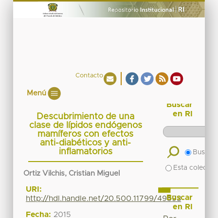
Contacto
Menú
Buscar
en RI
Descubrimiento de una
clase de lípidos endógenos
mamíferos con efectos
anti-diabéticos y anti-
inflamatorios
Buscar 
Esta colecció
Ortiz Vilchis, Cristian Miguel
URI:
Buscar
http://hdl.handle.net/20.500.11799/49593
en RI
Fecha:
2015