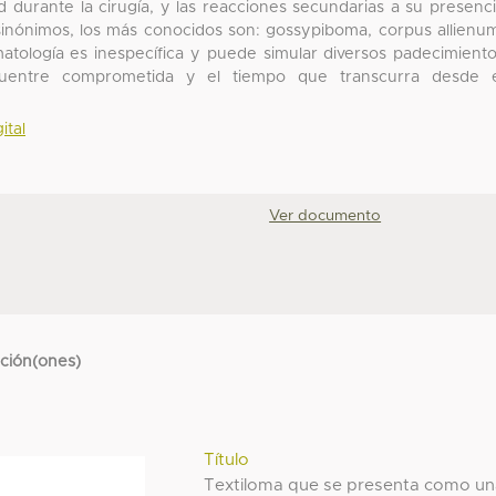
 durante la cirugía, y las reacciones secundarias a su presenc
 sinónimos, los más conocidos son: gossypiboma, corpus allienu
omatología es inespecífica y puede simular diversos padecimient
uentre comprometida y el tiempo que transcurra desde e
ital
Ver documento
cción(ones)
Título
Textiloma que se presenta como u