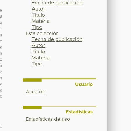
Fecha de publicación
Autor
de
Título
ia
Materia
ue
Tipo
el
Esta colección
su
Fecha de publicación
te
Autor
ha
Título
un
Materia
do
Tipo
en
te
on
Usuario
na
la
Acceder
te
Estadísticas
Estadísticas de uso
es