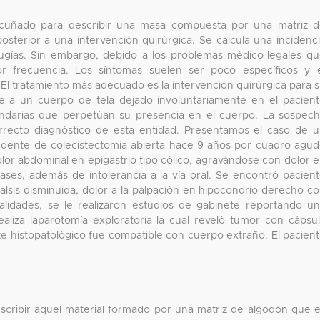
acuñado para describir una masa compuesta por una matriz 
sterior a una intervención quirúrgica. Se calcula una incidenc
ugías. Sin embargo, debido a los problemas médico-legales q
 frecuencia. Los síntomas suelen ser poco específicos y 
El tratamiento más adecuado es la intervención quirúrgica para 
re a un cuerpo de tela dejado involuntariamente en el pacien
cundarias que perpetúan su presencia en el cuerpo. La sospec
orrecto diagnóstico de esta entidad. Presentamos el caso de 
dente de colecistectomía abierta hace 9 años por cuadro agu
dolor abdominal en epigastrio tipo cólico, agravándose con dolor 
ases, además de intolerancia a la vía oral. Se encontró pacien
talsis disminuida, dolor a la palpación en hipocondrio derecho c
lidades, se le realizaron estudios de gabinete reportando u
ealiza laparotomía exploratoria la cual reveló tumor con cápsu
rte histopatológico fue compatible con cuerpo extraño. El pacien
escribir aquel material formado por una matriz de algodón que 