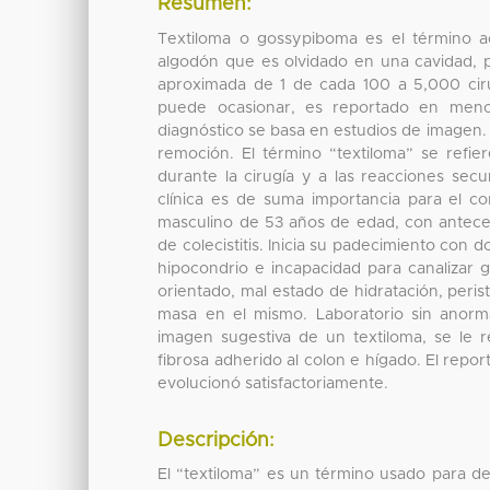
Resumen:
Textiloma o gossypiboma es el término 
algodón que es olvidado en una cavidad, po
aproximada de 1 de cada 100 a 5,000 cir
puede ocasionar, es reportado en menor
diagnóstico se basa en estudios de imagen. 
remoción. El término “textiloma” se refie
durante la cirugía y a las reacciones se
clínica es de suma importancia para el c
masculino de 53 años de edad, con antece
de colecistitis. Inicia su padecimiento con 
hipocondrio e incapacidad para canalizar g
orientado, mal estado de hidratación, peris
masa en el mismo. Laboratorio sin anorma
imagen sugestiva de un textiloma, se le r
fibrosa adherido al colon e hígado. El repo
evolucionó satisfactoriamente.
Descripción:
El “textiloma” es un término usado para d