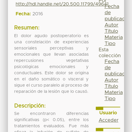
Por
http://hdl.handle.net/20.500.11799/49641
Fecha
de
Fecha:
2016
publicación
Autor
Resumen:
Título
El dolor agudo postoperatorio es
Materia
una constelación de experiencias
Tipo
sensoriales perceptivas y
Esta
emocionales que llevan asociadas
colección
repercusiones vegetativas
Fecha
psicológicas emocionales y
de
conductuales. Este dolor se origina
publicación
en el daño somático o visceral y
Autor
sigue el curso paralelo al proceso de
Título
reparación de la lesión que lo causó.
Materia
Tipo
Descripción:
Usuario
Se encontraron diferencias
Acceder
significativas (p< 0.05), entre los
tratamientos evaluados. Fue más