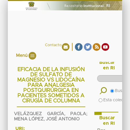
Contacto
Menú
Buscar
en RI
EFICACIA DE LA INFUSIÓN
DE SULFATO DE
MAGNESIO VS LIDOCAÍNA
PARA ANALGESIA
POSTQUIRÚRGICA EN
Buscar 
PACIENTES SOMETIDOS A
Esta colecció
CIRUGÍA DE COLUMNA
VELÁZQUEZ GARCÍA, PAOLA
;
Buscar
MENA LÓPEZ, JOSÉ ANTONIO
en RI
URI: