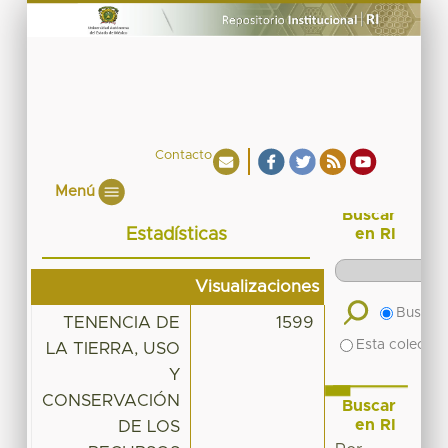
Contacto
Menú
Buscar
Estadísticas
en RI
Visualizaciones
Buscar 
TENENCIA DE
1599
Esta colecció
LA TIERRA, USO
Y
CONSERVACIÓN
Buscar
en RI
DE LOS