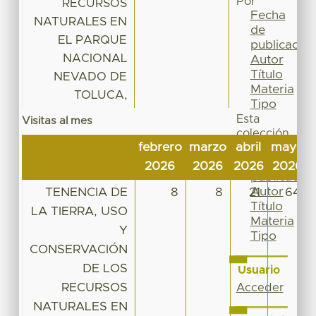
Por
RECURSOS
Fecha
NATURALES EN
de
EL PARQUE
publicación
NACIONAL
Autor
Título
NEVADO DE
Materia
TOLUCA,
Tipo
Esta
Visitas al mes
colección
febrero
marzo
abril
mayo
Fecha
de
2026
2026
2026
2026
publicación
Autor
TENENCIA DE
8
8
21
64
Título
LA TIERRA, USO
Materia
Y
Tipo
CONSERVACIÓN
DE LOS
Usuario
RECURSOS
Acceder
NATURALES EN