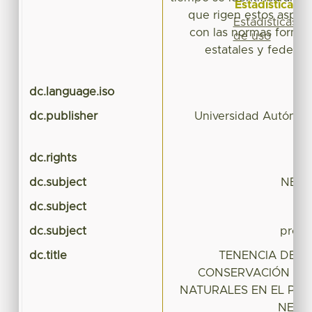
Estadísticas
que rigen estos aspect
Estadísticas
con las normas formale
de uso
estatales y federal
dc.language.iso
dc.publisher
Universidad Autónom
dc.rights
dc.subject
NEVA
dc.subject
dc.subject
prote
dc.title
TENENCIA DE LA
CONSERVACIÓN DE
NATURALES EN EL PA
NEVA