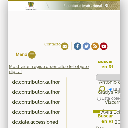
Contacto
Menú
Buscar
Mostrar el registro sencillo del objeto
en RI
digital
dc.contributor.author
Antonio de l
Buscar 
dc.contributor.author
Gladys Rivera
Esta colecció
dc.contributor.author
Vizcarra B
dc.contributor.author
Ávila Ecken
Buscar
en RI
dc.date.accessioned
2016-