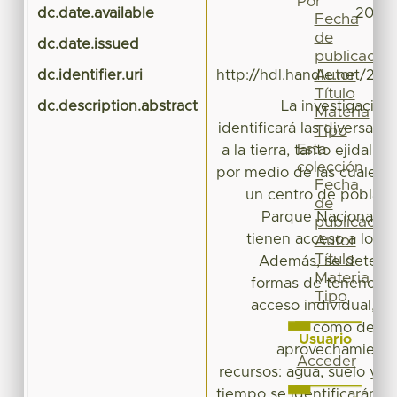
Por
dc.date.available
2016-
Fecha
de
dc.date.issued
publicación
Autor
dc.identifier.uri
http://hdl.handle.net/20
Título
dc.description.abstract
La investigació
Materia
identificará las diversas
Tipo
Esta
a la tierra, tanto ejidal,
colección
por medio de las cuales l
Fecha
un centro de poblaci
de
Parque Nacional N
publicación
tienen acceso a los r
Autor
Título
Además, se determ
Materia
formas de tenencia i
Tipo
acceso individual, fam
cómo define
Usuario
aprovechamiento 
Acceder
recursos: agua, suelo y 
tiempo se identificarán l