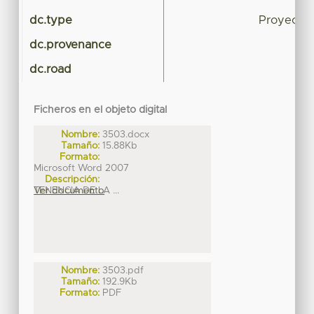
dc.type
Proyecto 
dc.provenance
dc.road
Ficheros en el objeto digital
Nombre:
3503.docx
Tamaño:
15.88Kb
Formato:
Microsoft Word 2007
Descripción:
TENENCIA DE LA ...
Ver documento
Nombre:
3503.pdf
Tamaño:
192.9Kb
Formato:
PDF