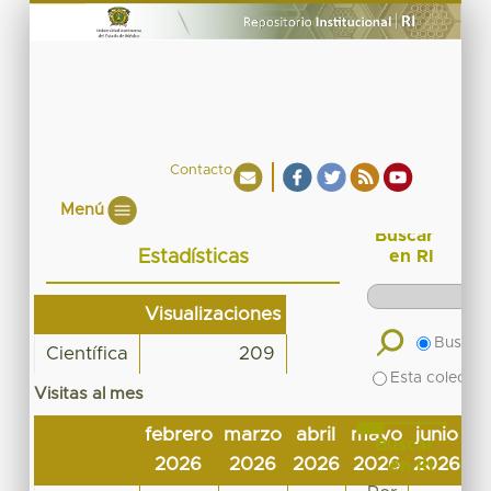
Contacto
Menú
Buscar
Estadísticas
en RI
Visualizaciones
Buscar 
Científica
209
Esta colecció
Visitas al mes
febrero
marzo
abril
mayo
junio
j
Buscar
2026
2026
2026
2026
2026
2
en RI