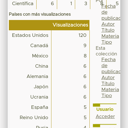
Por
Científica
6
1
3
8
5
Fecha
de
Países con más visualizaciones
publicación
Autor
Visualizaciones
Título
Estados Unidos
120
Materia
Tipo
Canadá
9
Esta
colección
México
8
Fecha
de
China
6
publicación
Alemania
6
Autor
Título
Japón
6
Materia
Tipo
Ucrania
6
España
5
Usuario
Acceder
Reino Unido
5
Rusia
4