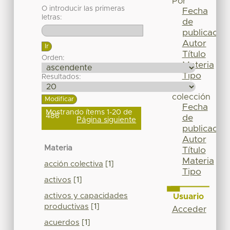
Por
O introducir las primeras
Fecha
letras:
de
publicación
Autor
Título
Orden:
Materia
Tipo
Resultados:
Esta
colección
Fecha
Mostrando ítems 1-20 de
486
de
Página siguiente
publicación
Autor
Materia
Título
Materia
acción colectiva
[1]
Tipo
activos
[1]
activos y capacidades
Usuario
productivas
[1]
Acceder
acuerdos
[1]