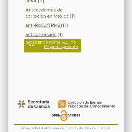
amor
[2]
Antecedentes de
corrpción en México
[1]
anti-Ro52/TRM21
[1]
anticorrupción
[1]
Mostrando ítems 1-20 de
486
Página siguiente
Universidad Autónoma del Estado de México
Instituto