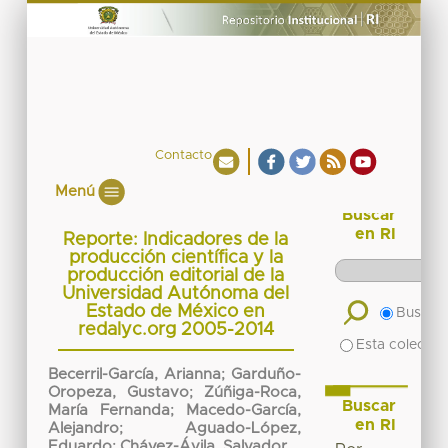
Contacto
Menú
Buscar
en RI
Reporte: Indicadores de la
producción científica y la
producción editorial de la
Universidad Autónoma del
Estado de México en
Buscar 
redalyc.org 2005-2014
Esta colecció
Becerril-García, Arianna
;
Garduño-
Oropeza, Gustavo
;
Zúñiga-Roca,
Buscar
María Fernanda
;
Macedo-García,
en RI
Alejandro
;
Aguado-López,
Eduardo
;
Chávez-Ávila, Salvador