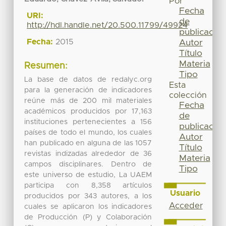
Por
Fecha
URI:
de
http://hdl.handle.net/20.500.11799/49924
publicación
Fecha:
2015
Autor
Título
Materia
Resumen:
Tipo
La base de datos de redalyc.org
Esta
para la generación de indicadores
colección
reúne más de 200 mil materiales
Fecha
académicos producidos por 17,163
de
instituciones pertenecientes a 156
publicación
países de todo el mundo, los cuales
Autor
han publicado en alguna de las 1057
Título
revistas indizadas alrededor de 36
Materia
campos disciplinares. Dentro de
Tipo
este universo de estudio, La UAEM
participa con 8,358 artículos
Usuario
producidos por 343 autores, a los
Acceder
cuales se aplicaron los indicadores
de Producción (P) y Colaboración