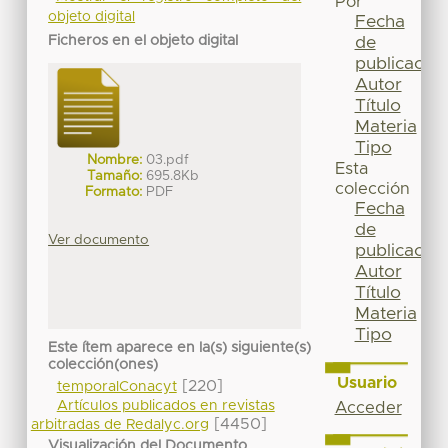
Por
objeto digital
Fecha
de
Ficheros en el objeto digital
publicación
Autor
Título
Materia
Tipo
Nombre:
03.pdf
Esta
Tamaño:
695.8Kb
colección
Formato:
PDF
Fecha
de
Ver documento
publicación
Autor
Título
Materia
Tipo
Este ítem aparece en la(s) siguiente(s)
colección(ones)
Usuario
[220]
temporalConacyt
Artículos publicados en revistas
Acceder
[4450]
arbitradas de Redalyc.org
Visualización del Documento