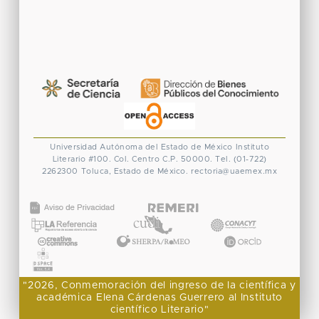
Universidad Autónoma del Estado de México
Instituto
Literario #100. Col. Centro
C.P. 50000. Tel. (01-722)
2262300
Toluca, Estado de México.
rectoria@uaemex.mx
CONACYT
"2026, Conmemoración del ingreso de la científica y
académica Elena Cárdenas Guerrero al Instituto
científico Literario"