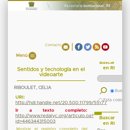
Contacto
Menú
Buscar
en RI
Sentidos y tecnología en el
videoarte
RIBOULET, CELIA
Buscar 
URI:
Esta colecció
http://hdl.handle.net/20.500.11799/55177
Ir a texto completo:
http://www.redalyc.org/articulo.oa?
Buscar
id=446344315003
en RI
Mostrar el registro completo del