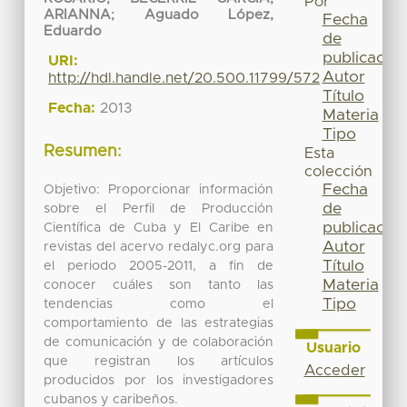
Por
ARIANNA
;
Aguado López,
Fecha
Eduardo
de
publicación
URI:
Autor
http://hdl.handle.net/20.500.11799/572
Título
Fecha:
2013
Materia
Tipo
Resumen:
Esta
colección
Fecha
Objetivo: Proporcionar información
de
sobre el Perfil de Producción
publicación
Científica de Cuba y El Caribe en
Autor
revistas del acervo redalyc.org para
Título
el periodo 2005-2011, a fin de
Materia
conocer cuáles son tanto las
Tipo
tendencias como el
comportamiento de las estrategias
de comunicación y de colaboración
Usuario
que registran los artículos
Acceder
producidos por los investigadores
cubanos y caribeños.