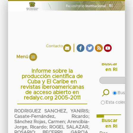
Contacto
Menú
Buscar
en RI
Informe sobre la
producción científica de
Cuba y El Caribe en
revistas iberoamericanas
de acceso abierto en
Buscar 
redalyc.org 2005-2011
Esta colecció
RODRIGUEZ SANCHEZ, YANIRIS
;
Casate-Fernández, Ricardo
;
Buscar
Sánchez Rojas, Carmen
;
Arencibia-
en RI
Jorge, Ricardo
;
ROGEL SALAZAR,
ROSARIO
;
BECERRIL GARCIA,