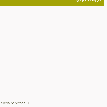
Página anterior
]
sencia robótica
[1]