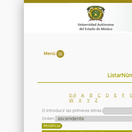
Menú
ListarNú
0-9
A
B
C
D
E
F
W
X
Y
Z
O introducir las primeras letras:
Orden: