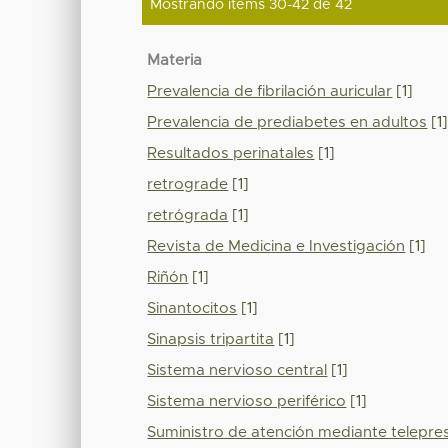
Mostrando ítems 30-42 de 42
Materia
Prevalencia de fibrilación auricular
[1]
Prevalencia de prediabetes en adultos
[1
Resultados perinatales
[1]
retrograde
[1]
retrógrada
[1]
Revista de Medicina e Investigación
[1]
Riñón
[1]
Sinantocitos
[1]
Sinapsis tripartita
[1]
Sistema nervioso central
[1]
Sistema nervioso periférico
[1]
Suministro de atención mediante telepre