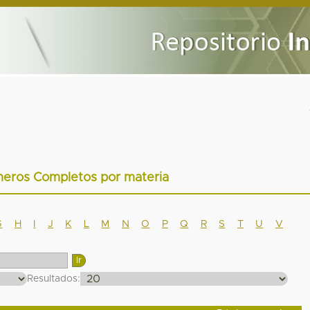
meros Completos por materia
G
H
I
J
K
L
M
N
O
P
Q
R
S
T
U
V
Resultados: