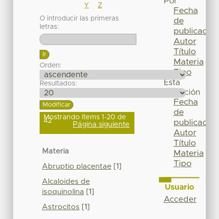
Por
Y
Z
Fecha
O introducir las primeras
de
letras:
publicación
Autor
Título
Materia
Orden:
Tipo
Esta
Resultados:
colección
Fecha
de
Mostrando ítems 1-20 de
42
publicación
Página siguiente
Autor
Título
Materia
Materia
Tipo
Abruptio placentae
[1]
Alcaloides de
Usuario
isoquinolina
[1]
Acceder
Astrocitos
[1]