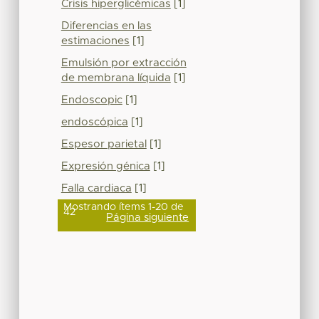
Crisis hiperglicémicas
[1]
Diferencias en las
estimaciones
[1]
Emulsión por extracción
de membrana líquida
[1]
Endoscopic
[1]
endoscópica
[1]
Espesor parietal
[1]
Expresión génica
[1]
Falla cardiaca
[1]
Mostrando ítems 1-20 de
42
Página siguiente