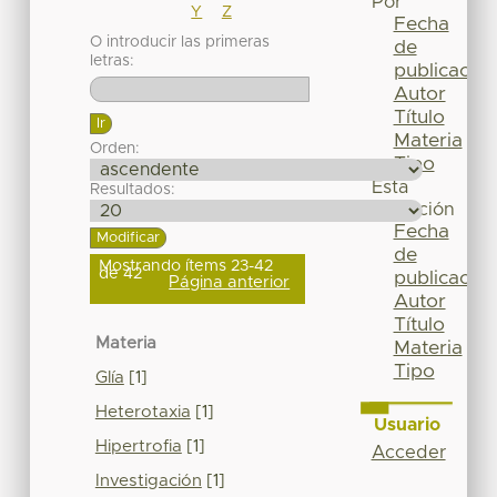
Por
Y
Z
Fecha
O introducir las primeras
de
letras:
publicación
Autor
Título
Materia
Orden:
Tipo
Esta
Resultados:
colección
Fecha
de
Mostrando ítems 23-42
de 42
publicación
Página anterior
Autor
Título
Materia
Materia
Tipo
Glía
[1]
Heterotaxia
[1]
Usuario
Hipertrofia
[1]
Acceder
Investigación
[1]