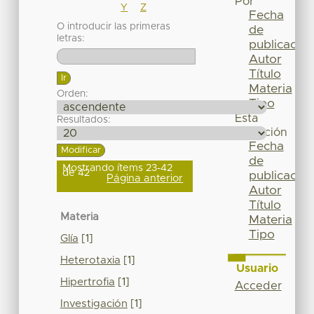
Por
Y
Z
Fecha
O introducir las primeras
de
letras:
publicación
Autor
Título
Materia
Orden:
Tipo
Esta
Resultados:
colección
Fecha
de
Mostrando ítems 23-42
de 42
publicación
Página anterior
Autor
Título
Materia
Materia
Tipo
Glía
[1]
Heterotaxia
[1]
Usuario
Hipertrofia
[1]
Acceder
Investigación
[1]